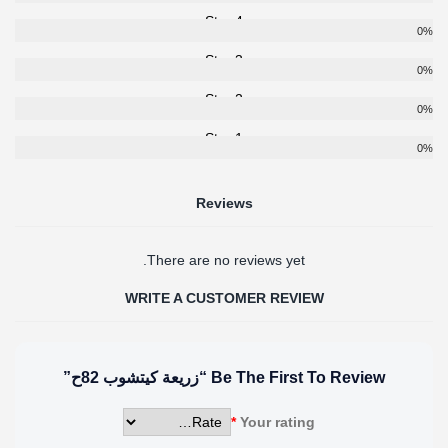
4 Star
0%
3 Star
0%
2 Star
0%
1 Star
0%
Reviews
There are no reviews yet.
WRITE A CUSTOMER REVIEW
Be The First To Review “زريعة كيتشوب 82ح”
*
Your rating