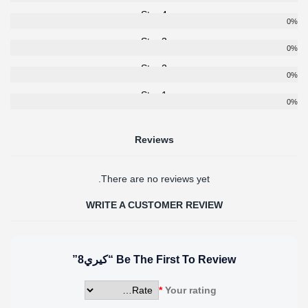
4 Star
0%
3 Star
0%
2 Star
0%
1 Star
0%
Reviews
There are no reviews yet.
WRITE A CUSTOMER REVIEW
Be The First To Review “كيري8”
*
Your rating