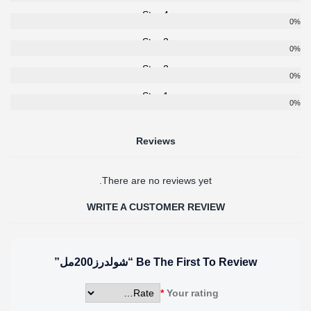
4 Star
0%
3 Star
0%
2 Star
0%
1 Star
0%
Reviews
There are no reviews yet.
WRITE A CUSTOMER REVIEW
Be The First To Review “شولدرز200مل”
*
Your rating