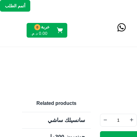
أتمم الطلب
عربة
0
د.م.
0.00
Related products
سانسيلك ساشي
جونسون 300مل