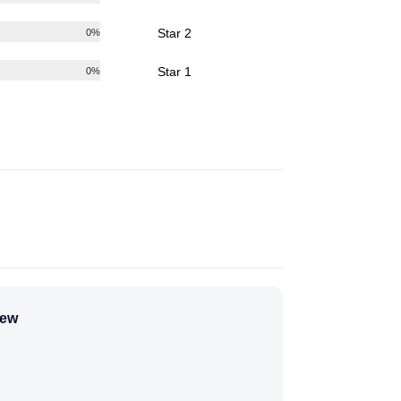
2 Star
0%
1 Star
0%
شولد”