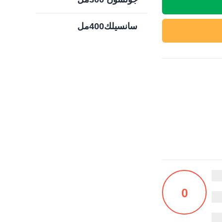
سانسيلك400مل
0