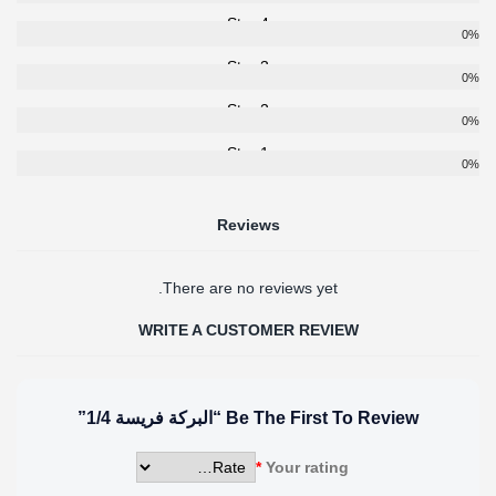
4 Star
0%
3 Star
0%
2 Star
0%
1 Star
0%
Reviews
There are no reviews yet.
WRITE A CUSTOMER REVIEW
Be The First To Review “البركة فريسة 1/4”
*
Your rating