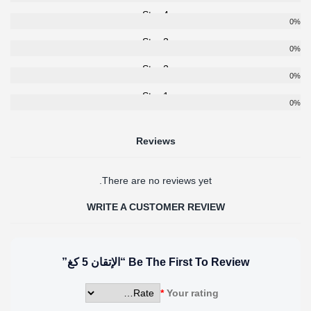
4 Star
0%
3 Star
0%
2 Star
0%
1 Star
0%
Reviews
There are no reviews yet.
WRITE A CUSTOMER REVIEW
Be The First To Review “الإتقان 5 كغ”
*
Your rating