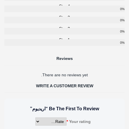
4 Star
0%
3 Star
0%
2 Star
0%
1 Star
0%
Reviews
There are no reviews yet.
WRITE A CUSTOMER REVIEW
Be The First To Review “اريديوم”
*
Your rating