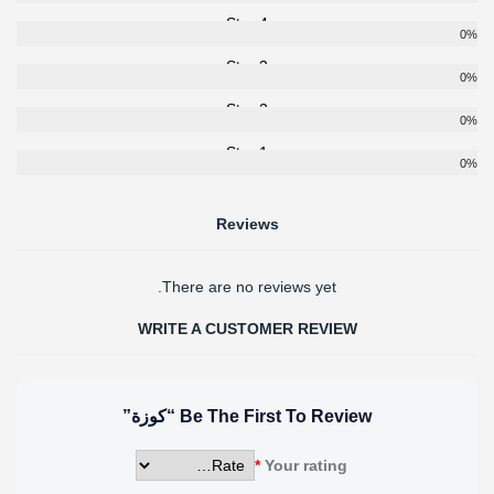
4 Star
0%
3 Star
0%
2 Star
0%
1 Star
0%
Reviews
There are no reviews yet.
WRITE A CUSTOMER REVIEW
Be The First To Review “كوزة”
*
Your rating